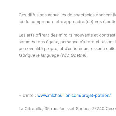
Ces diffusions annuelles de spectacles donnent lie
ici de comprendre et d’apprendre (de) nos émotions
Les arts offrent des miroirs mouvants et contrasté
sommes tous égaux, personne n’a tord ni raison, i
personnalité propre, et d’enrichir un ressenti collec
fabrique le language (W.V. Goethe)
.
L’équipe de La
+ d’info :
www.mlchouillon.com/projet-potiron/
La Citrouille, 35 rue Janisset Soeber, 77240 Ces