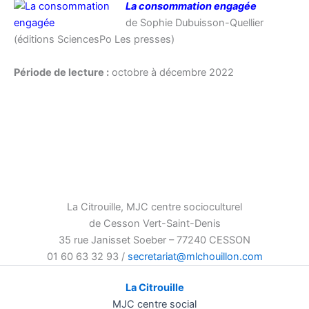
La consommation engagée
de Sophie Dubuisson-Quellier
(éditions SciencesPo Les presses)
Période de lecture :
octobre à décembre 2022
Lecture partagée
Page échange et savoir
Page des activités la
Citrouille
La Citrouille, MJC centre socioculturel
de Cesson Vert-Saint-Denis
35 rue Janisset Soeber – 77240 CESSON
01 60 63 32 93 /
secretariat@mlchouillon.com
La Citrouille
MJC centre social