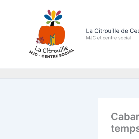
Aller
au
contenu
La Citrouille de C
MJC et centre social
Cabar
temps