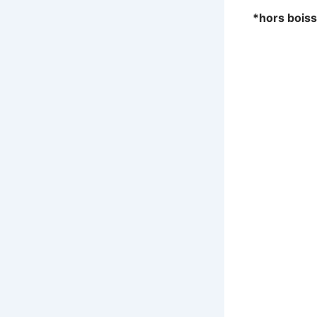
*hors bois
???