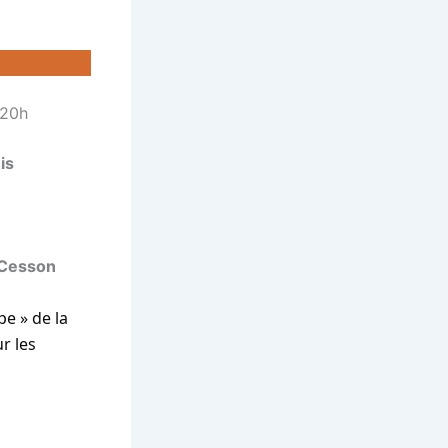
 20h
is
à Cesson
pe » de la
r les