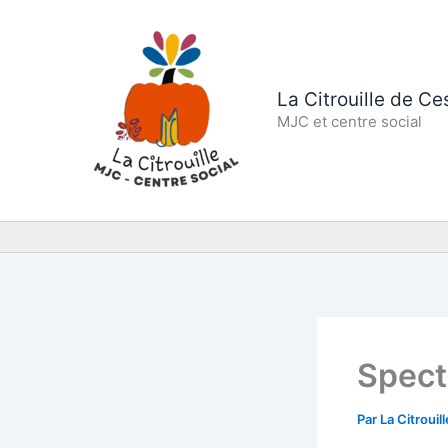
Aller
au
contenu
La Citrouille de C
MJC et centre social
Spect
Par
La Citrouil