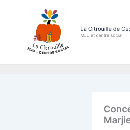
Aller
au
contenu
La Citrouille de C
MJC et centre social
Conce
Marji