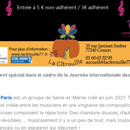
t spécial dans le cadre de la Journée internationale des
Paris
est un groupe de Seine-et-Marne créé en juin 2021. Tr
’est créée entre les musiciens et une vingtaine de compositi
prises composent le répertoire. Des chansons douces, d’au
 révoltées … musicalement il y a un peu de tout, mais toujo
rançais ou en espagnol qui dépotent !