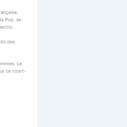
rançaise.
la Pop, se
lectro.
its des
femmes. Le
us ce court-