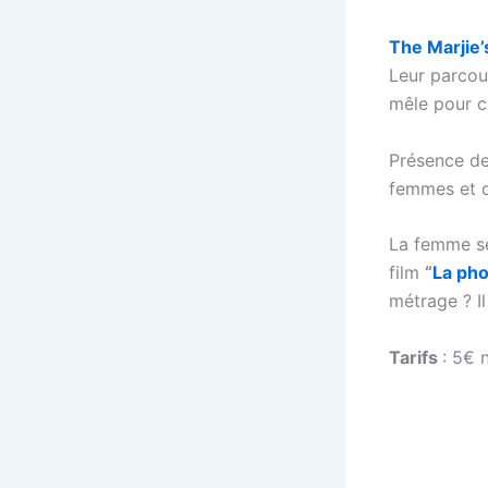
The Marjie
Leur parcour
mêle pour cr
Présence d
femmes et 
La femme se
film
“
La ph
métrage ? Il
Tarifs
: 5€ 