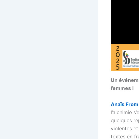
Un événemen
femmes !
Anaïs From 
l’alchimie s
quelques re
violentes et
textes en f