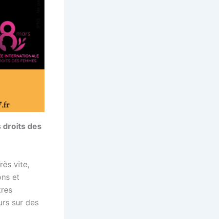
 droits des
ès vite,
ons et
tres
urs sur des