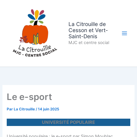
Aller
au
contenu
La Citrouille de
Cesson et Vert-
Saint-Denis
MJC et centre social
Le e-sport
Par
La Citrouille
/
14 juin 2025
UNIVERSITÉ POPULAIRE
Université populaire : le e-sport par Simon Mouhlac