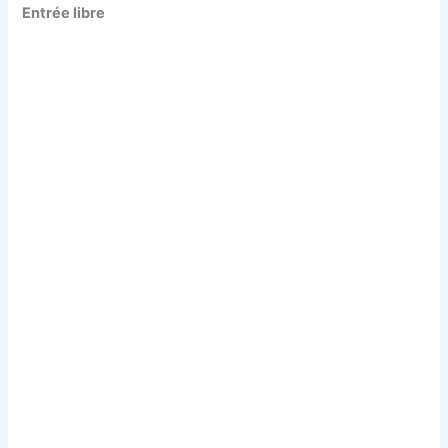
Entrée libre
le plastique
Page d’accueil