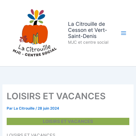
Aller
au
contenu
La Citrouille de
Cesson et Vert-
Saint-Denis
MJC et centre social
LOISIRS ET VACANCES
Par
La Citrouille
/
28 juin 2024
LOISIRS ET VACANCES
LOISIRS ET VACANCES