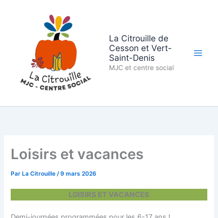
Aller
au
contenu
La Citrouille de
Cesson et Vert-
Saint-Denis
MJC et centre social
Loisirs et vacances
Par
La Citrouille
/
9 mars 2026
LOISIRS ET VACANCES
Demi-journées programmées pour les 6-17 ans !