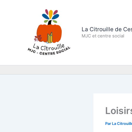
Aller
au
contenu
La Citrouille de C
MJC et centre social
Loisi
Par
La Citrouil