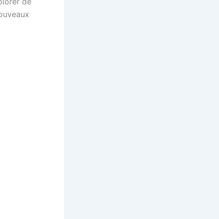
plorer de
nouveaux