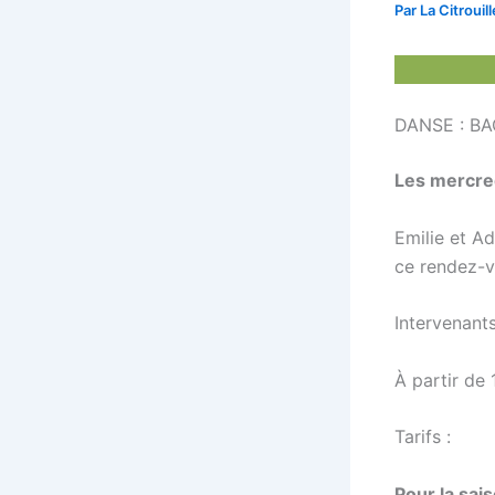
Par
La Citrouil
DANSE : B
Les mercred
Emilie et A
ce rendez-v
Intervenant
À partir de 
Tarifs :
Pour la sais