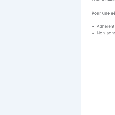
Pour une s
Adhérents
Non-adhér
Bachata