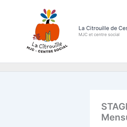
Aller
au
contenu
La Citrouille de C
MJC et centre social
STAGE
Mens