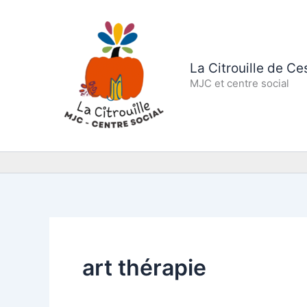
Aller
au
contenu
La Citrouille de C
MJC et centre social
art thérapie