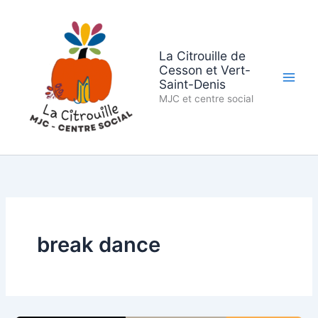
Aller
au
contenu
La Citrouille de
Cesson et Vert-
Saint-Denis
MJC et centre social
break dance