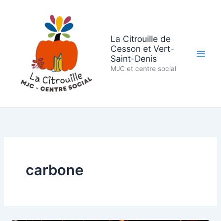
Aller
au
contenu
La Citrouille de
Cesson et Vert-
Saint-Denis
MJC et centre social
carbone