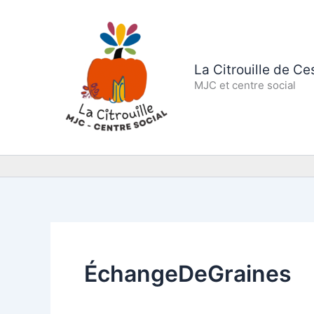
Aller
au
contenu
La Citrouille de C
MJC et centre social
ÉchangeDeGraines