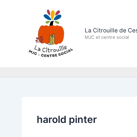
Aller
au
contenu
La Citrouille de C
MJC et centre social
harold pinter