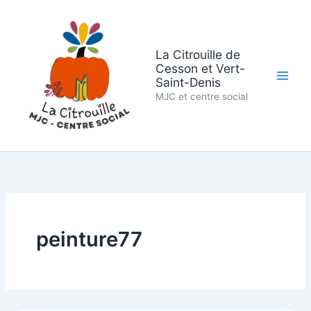
Aller
au
contenu
La Citrouille de
Cesson et Vert-
Saint-Denis
MJC et centre social
peinture77