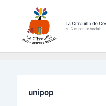
Aller
au
contenu
La Citrouille de C
MJC et centre social
unipop