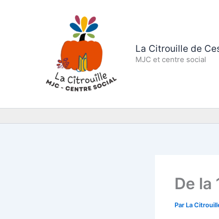
Aller
au
contenu
La Citrouille de C
MJC et centre social
De la 
Par
La Citrouil